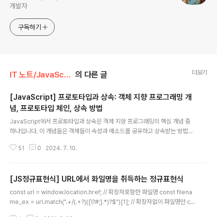
개발자
구독하기
더보기
IT 노트/JavaScript
의 다른 글
[JavaScript] 프로토타입과 상속: 객체 지향 프로그래밍 개
념, 프로토타입 체인, 상속 방법
글 내용
JavaScript에서 프로토타입과 상속은 객체 지향 프로그래밍의 핵심 개념 중
하나입니다. 이 개념들은 객체들이 속성과 메소드를 공유하고 상속받는 방법을
정의합니다. JavaScript에서는 전통적인 클래스 기반 언어와 달리, 프로토타
51
0
2024. 7. 10.
입을 통한 상속 모델을 사용합니다.프로토타입 (Prototype)JavaScript의 모
든 객체는 prototype 객체를 가집니다. 이 프로토타입 객체는 다른 객체에 공
유 속성(메서드 포함)을 제공하는 데 사용됩니다. 즉, JavaScript의 상속은 프
[JS정규표현식] URL에서 화일명을 취득하는 정규표현식
로토타입 객체를 통해 속성과 메서드를 자식 객체에 전달하는 방식으로 이루어
글 내용
집니다.function Person(name) { this.name = name;}Person.prototy
const url = window.location.href; // 확장자포함한 파일명 const filena
pe.greet = function..
me_ex = url.match(".+/(.+?)([\?#;].*)?$")[1]; // 확장자없이 파일명만 co
nst filename = url.match(".+/(.+?)\.[a-z]+([\?#;].*)?$")[1];