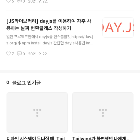
6
0
2021. 9. 22.
[JS라이브러리] dayjs를 이용하여 자주 사
용하는 날짜 변환클래스 작성하기
글 내용
일단 프로젝트안에서 dayjs를 인스톨할것 https://day.j
s.org/ $ npm install dayjs 간단한 dayjs사용법 imp
ort dayjs from 'dayjs' let dayjsDate = dayjs('201
7
0
2021. 9. 22.
9-03-01') // 2019-03-01일자 dayjs 객체 할당 dayj
sDate.add(1, 'day') // 1일 추가(반영 X) console.log
(dayjsDate.format('YYYY-MM-DD')) // '2019-03-
02'가 아닌 '2019-03-01'가 출력됨 dayjsDate = day
jsDate.add(1, 'day') // 1일 추가 console.log(dayjs
이 블로그 인기글
Date.format('YYYY-MM-DD')) // '2019-03-02' uti
li..
디자인 시스템이 무너질 때, Tail
Tailwind가 불편했던 나에게 –