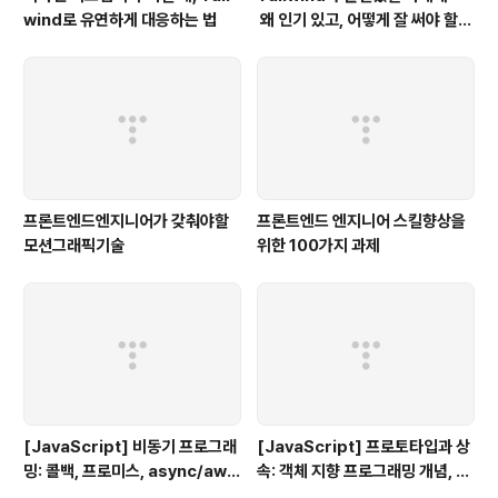
wind로 유연하게 대응하는 법
왜 인기 있고, 어떻게 잘 써야 할
까?
프론트엔드엔지니어가 갖춰야할
프론트엔드 엔지니어 스킬향상을
모션그래픽기술
위한 100가지 과제
[JavaScript] 비동기 프로그래
[JavaScript] 프로토타입과 상
밍: 콜백, 프로미스, async/awai
속: 객체 지향 프로그래밍 개념, 프
t
로토타입 체인, 상속 방법