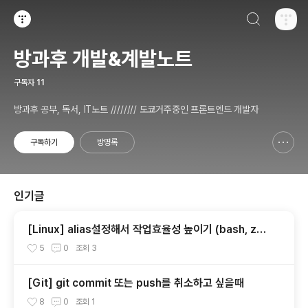
검색하기
티스토리
방과후 개발&계발노트
구독자
11
방과후 공부, 독서, IT노트 //////// 도쿄거주중인 프론트엔드 개발자
구독하기
방명록
신고하기 레이어
열기
인기글
[Linux] alias설정해서 작업효율성 높이기 (bash, zs
h)
5
0
조회
3
[Git] git commit 또는 push를 취소하고 싶을때
8
0
조회
1