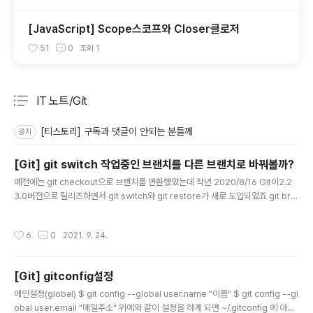
[JavaScript] Scope스코프와 Closer클로저
51
0
조회
1
IT 노트/Git
분류 전체보기
주요 글 목록
[티스토리] 구독과 댓글이 안되는 분들께
공지
[Git] git switch 작업중인 브랜치를 다른 브랜치로 바꿔볼까?
글 내용
예전에는 git checkout으로 브랜치를 변환했었는데 작년 2020/8/16 Git이2.2
3.0버전으로 릴리즈하면서 git switch와 git restore가 새로 도입되었죠 git bru
nch을 이용해서 작업중인 브랜치를 확인하거나 이제 사용하지 않는 브랜치를 삭제
하는 건 이 전 포스트에 올렸었는데 이번에는 작업중인 브랜치를 바꿔서 작업하는 방
작성시간
6
0
2021. 9. 24.
법을 알아보려고 합니다 git switch git switch는 이름 그대로 브랜치를 변경하는
기능입니다 작년에 git switch가 도입되기 전까지 사용해오던 git checkout도 지
금까지 써온대로 사용이 가능합니다 (checkout으로 다양한 기능이 들어가 있었기
[Git] gitconfig설정
때문에 switch와 restore로 기능을 나눴는데 실험적인 단계이기에 추후에 변경이
글 내용
..
메인설정(global) $ git config --global user.name "이름" $ git config --gl
obal user.email "메일주소" 위에와 같이 설정을 하게 되면 ~/.gitconfig 에 아래