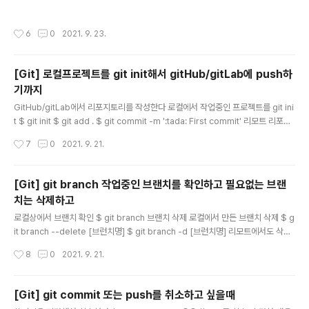
와 같이 설정이 들어가게 된다 # This is Git's per-user configuration file. [u
ser] name = 이름 email = 메일주소 서브설정 회사프로젝트랑 개인프로젝트로
작성시간
6
0
2021. 9. 23.
설정을 변경하는 경우 $ cd ../프로젝트path/ $ git config --local user.name
"이름" $ git config --local user.email "주소" ※프로젝트리포지토리안에 있는
./.git/config에 설정내용이 들어가게 됨 설정확인 $ git con..
[Git] 로컬프로젝트를 git init해서 gitHub/gitLab에 push하
기까지
글 내용
GitHub/gitLab에서 리포지토리를 작성한다 로컬에서 작업중인 프로젝트를 git ini
t $ git init $ git add . $ git commit -m ':tada: First commit'​ 리모트 리포지
토리(GitHub/gitLab에서 만든 리포지토리)를 등록 $ git remote add origin gi
작성시간
7
0
2021. 9. 21.
t@github.com:user/xxx.git push $ git push origin master 브런치를 전부
push하는 경우에는 이렇게 $ git push -u origin --all
[Git] git branch 작업중인 브랜치를 확인하고 필요없는 브랜
치는 삭제하고
글 내용
로컬상에서 브랜치 확인 $ git branch 브랜치 삭제 로컬에서 만든 브랜치 삭제 $ g
it branch --delete [브런치명] $ git branch -d [브런치명] 리모트에서도 삭제
$ git branch -D [브런치명]
작성시간
8
0
2021. 9. 21.
[Git] git commit 또는 push를 취소하고 싶을때
글 내용