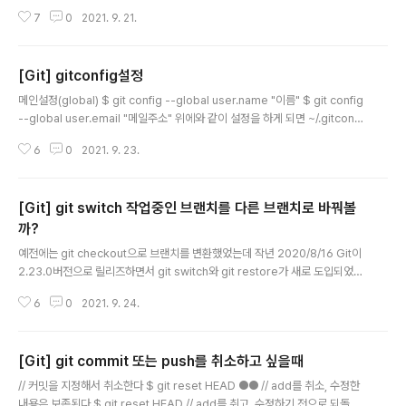
트 리포지토리(GitHub/gitLab에서 만든 리포지토리)를 등록 $ git remote
7
0
2021. 9. 21.
add origin git@github.com:user/xxx.git push $ git push origin ma
ster 브런치를 전부 push하는 경우에는 이렇게 $ git push -u origin --all
[Git] gitconfig설정
글 내용
메인설정(global) $ git config --global user.name "이름" $ git config
--global user.email "메일주소" 위에와 같이 설정을 하게 되면 ~/.gitconfi
g 에 아래와 같이 설정이 들어가게 된다 # This is Git's per-user configur
6
0
2021. 9. 23.
ation file. [user] name = 이름 email = 메일주소 서브설정 회사프로젝트랑
개인프로젝트로 설정을 변경하는 경우 $ cd ../프로젝트path/ $ git config -
-local user.name "이름" $ git config --local user.email "주소" ※프로
[Git] git switch 작업중인 브랜치를 다른 브랜치로 바꿔볼
젝트리포지토리안에 있는 ./.git/config에 설정내용이 들어가게 됨 설정확인 $
git con..
까?
글 내용
예전에는 git checkout으로 브랜치를 변환했었는데 작년 2020/8/16 Git이
2.23.0버전으로 릴리즈하면서 git switch와 git restore가 새로 도입되었죠
git brunch을 이용해서 작업중인 브랜치를 확인하거나 이제 사용하지 않는 브
6
0
2021. 9. 24.
랜치를 삭제하는 건 이 전 포스트에 올렸었는데 이번에는 작업중인 브랜치를 바
꿔서 작업하는 방법을 알아보려고 합니다 git switch git switch는 이름 그대
로 브랜치를 변경하는 기능입니다 작년에 git switch가 도입되기 전까지 사용
[Git] git commit 또는 push를 취소하고 싶을때
해오던 git checkout도 지금까지 써온대로 사용이 가능합니다 (checkout으
글 내용
로 다양한 기능이 들어가 있었기 때문에 switch와 restore로 기능을 나눴는
// 커밋을 지정해서 취소한다 $ git reset HEAD ●● // add를 취소, 수정한
데 실험적인 단계이기에 추후에 변경이 ..
내용은 보존된다 $ git reset HEAD // add를 취고, 수정하기 전으로 되돌린