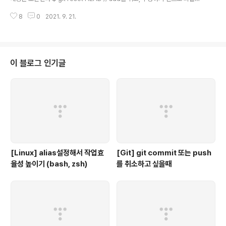
다 $ git reset --hard // 직전의 commit을 취소, 수정하기 전으로 되돌린다
8
0
2021. 9. 21.
$ git reset --hard HEAD^ // commit과add를 전부 취소 $ git reset --
mixed // commit만 취소 $ git reset --soft // --amend를 취소, ●는 $
git reflog 로 확인 $ git reset --soft HEAD@{●} git reset을 취소하기
$ git reflog f78da58 (HEAD -> develop, upstream/master, origi..
이 블로그 인기글
[Linux] alias설정해서 작업효
[Git] git commit 또는 push
율성 높이기 (bash, zsh)
를 취소하고 싶을때