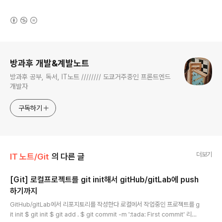
(새창열림)
로그 정보
방과후 개발&계발노트
방과후 공부, 독서, IT노트 //////// 도쿄거주중인 프론트엔드
개발자
구독하기
더보기
IT 노트/Git
의 다른 글
[Git] 로컬프로젝트를 git init해서 gitHub/gitLab에 push
하기까지
글 내용
GitHub/gitLab에서 리포지토리를 작성한다 로컬에서 작업중인 프로젝트를 g
it init $ git init $ git add . $ git commit -m ':tada: First commit'​ 리모