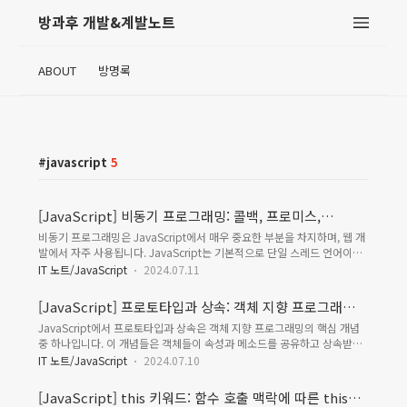
방과후 개발&계발노트
ABOUT
방명록
javascript
5
[JavaScript] 비동기 프로그래밍: 콜백, 프로미스,
async/await
비동기 프로그래밍은 JavaScript에서 매우 중요한 부분을 차지하며, 웹 개
발에서 자주 사용됩니다. JavaScript는 기본적으로 단일 스레드 언어이기
때문에, 비동기 작업을 효율적으로 처리할 수 있는 방법이 필요합니다. 이를
IT 노트/JavaScript
2024.07.11
위해 콜백, 프로미스, 그리고 async/await 같은 패턴 및 구문이 사용됩니
다.콜백 (Callback)콜백 함수는 다른 함수에 인자로 넘겨지는 함수로서, 어
[JavaScript] 프로토타입과 상속: 객체 지향 프로그래밍
떤 이벤트가 발생한 후나 특정 작업이 완료된 후에 호출됩니다. 콜백은 비동
개념, 프로토타입 체인, 상속 방법
JavaScript에서 프로토타입과 상속은 객체 지향 프로그래밍의 핵심 개념
기 프로그래밍에서 오랜 기간 사용된 패턴이지만, 너무 많이 중첩되면 코드
중 하나입니다. 이 개념들은 객체들이 속성과 메소드를 공유하고 상속받는
가 복잡해지는 “콜백 지옥”이 발생할 수 있습니다.const fs = require('fs');
방법을 정의합니다. JavaScript에서는 전통적인 클래스 기반 언어와 달리,
// Node.js의 파일 시스템 모듈 fs.readFile('example...
IT 노트/JavaScript
2024.07.10
프로토타입을 통한 상속 모델을 사용합니다.프로토타입
(Prototype)JavaScript의 모든 객체는 prototype 객체를 가집니다. 이
[JavaScript] this 키워드: 함수 호출 맥락에 따른 this의
프로토타입 객체는 다른 객체에 공유 속성(메서드 포함)을 제공하는 데 사