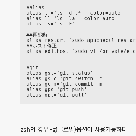
#alias

alias l.='ls -d .* --color=auto'

alias ll='ls -la --color=auto'

alias ls='ls -F'

##再起動

alias restart='sudo apachectl restart
##ホスト修正

alias edithost='sudo vi /private/etc
#git

alias gst='git status'

alias gs-c='git switch -c'

alias gc-m='git commit -m'

alias gps='git push'

alias gpl='git pull'
zsh의 경우 -g(글로벌)옵션이 사용가능하다