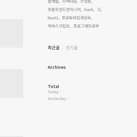
웹개발,
리팩터링,
IT정보,
프론트엔드엔지니어,
bash,
깃,
Nuxt3,
프로토타입과상속,
자바스크립트,
프로그래밍공부,
최
최근글
인기글
근
글
과
Archives
인
기
글
방
Total
Today :
문
자
Yesterday :
수