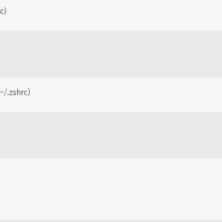
c)
.zshrc)