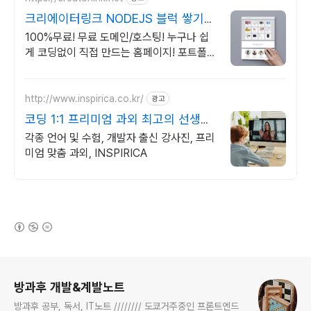
크리에이터링크 NODEJS 블럭 쌓기로
만드는 홈페이지
100%무료! 무료 도메인/호스팅! 누구나 쉽
게 코딩없이 직접 만드는 홈페이지! 포트폴리
오, 개인 및 회사 공식 홈페이지, 스타트업,
공기업도 크리에이터링크에서.
http://www.inspirica.co.kr/
광고
코딩 1:1 프리미엄 과외 최고의 선생님
들과 함께
각종 언어 및 수험, 개발자 출신 강사진, 프리
미엄 맞춤 과외, INSPIRICA
(새창열림)
로그 정보
방과후 개발&계발노트
방과후 공부, 독서, IT노트 //////// 도쿄거주중인 프론트엔드